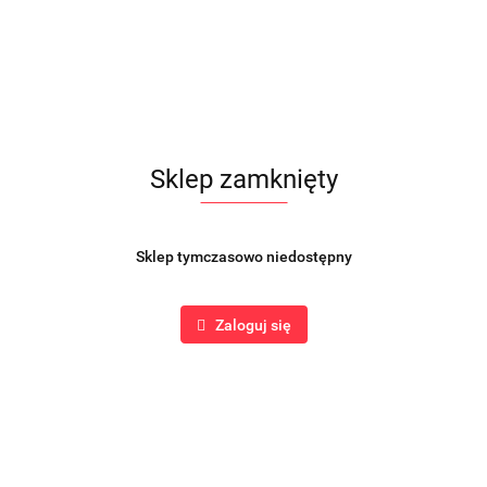
 kapturem granat
Bluza przedłużana na zamek 
179.00
Sklep zamknięty
Ć
NOWOŚĆ
Sklep tymczasowo niedostępny
Zaloguj się